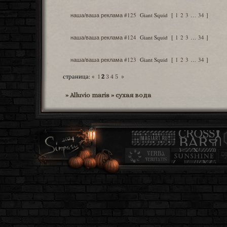
наша/ваша реклама #125
Giant Squid
[
1
2
3
…
34
]
наша/ваша реклама #124
Giant Squid
[
1
2
3
…
34
]
наша/ваша реклама #123
Giant Squid
[
1
2
3
…
34
]
страница:
«
1
2
3
4
5
»
»
Alluvio maris
»
сухая вода