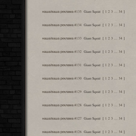
наша/ваша реклама #135
Giant Squid
[
1
2
3
…
34
]
наша/ваша реклама #134
Giant Squid
[
1
2
3
…
34
]
наша/ваша реклама #133
Giant Squid
[
1
2
3
…
34
]
наша/ваша реклама #132
Giant Squid
[
1
2
3
…
34
]
наша/ваша реклама #131
Giant Squid
[
1
2
3
…
34
]
наша/ваша реклама #130
Giant Squid
[
1
2
3
…
34
]
наша/ваша реклама #129
Giant Squid
[
1
2
3
…
34
]
наша/ваша реклама #128
Giant Squid
[
1
2
3
…
34
]
наша/ваша реклама #127
Giant Squid
[
1
2
3
…
34
]
наша/ваша реклама #126
Giant Squid
[
1
2
3
…
34
]