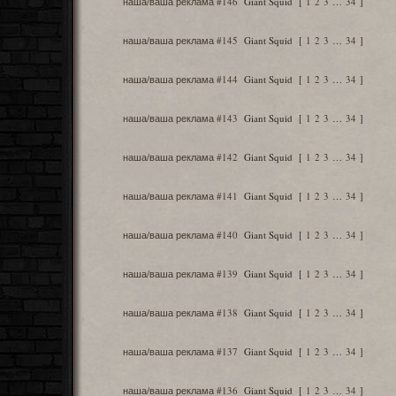
наша/ваша реклама #146
Giant Squid
[
1
2
3
…
34
]
наша/ваша реклама #145
Giant Squid
[
1
2
3
…
34
]
наша/ваша реклама #144
Giant Squid
[
1
2
3
…
34
]
наша/ваша реклама #143
Giant Squid
[
1
2
3
…
34
]
наша/ваша реклама #142
Giant Squid
[
1
2
3
…
34
]
наша/ваша реклама #141
Giant Squid
[
1
2
3
…
34
]
наша/ваша реклама #140
Giant Squid
[
1
2
3
…
34
]
наша/ваша реклама #139
Giant Squid
[
1
2
3
…
34
]
наша/ваша реклама #138
Giant Squid
[
1
2
3
…
34
]
наша/ваша реклама #137
Giant Squid
[
1
2
3
…
34
]
наша/ваша реклама #136
Giant Squid
[
1
2
3
…
34
]