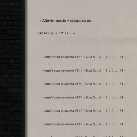
»
Alluvio maris
»
сухая вода
страница:
«
1
2
3
4
5
»
Тема
наша/ваша реклама #152
Giant Squid
[
1
2
3
…
34
]
наша/ваша реклама #151
Giant Squid
[
1
2
3
…
34
]
наша/ваша реклама #150
Giant Squid
[
1
2
3
…
34
]
наша/ваша реклама #149
Giant Squid
[
1
2
3
…
34
]
наша/ваша реклама #148
Giant Squid
[
1
2
3
…
34
]
наша/ваша реклама #147
Giant Squid
[
1
2
3
…
34
]