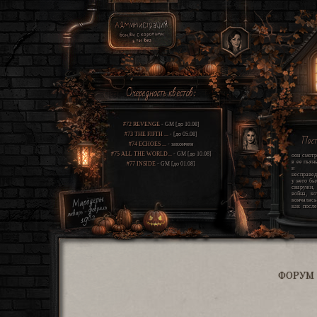
Очередность квестов:
#72 REVENGE
- GM [до 10.08]
#73 THE FIFTH ...
- [до 05.08]
Пос
#74 ECHOES ...
- закончен
#75 ALL THE WORLD...
- GM [до 10.08]
оон смотр
в ее пьян
#77 INSIDE
- GM [до 01.08]
и щ
несправед
у него бы
снаружи
война, ко
кончалась
как после
этом про
свет этот
шрамы гл
проклятие
всю св
одиннадца
мир усп
сгореть и
какую-то 
жизнь. он
ФОРУМ
два угр
которые
вокруг и
единстве
правду. 
хуже, чем 