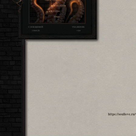
СООБЩЕНИЙ:
УВАЖЕНИЕ:
184426
+64
https://soullove.