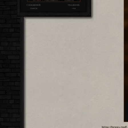
СООБЩЕНИЙ:
УВАЖЕНИЕ:
184426
+64
https://brnws.rus