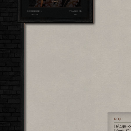
СООБЩЕНИЙ:
УВАЖЕНИЕ:
184426
+64
КОД:
[align=c