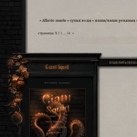
»
Alluvio maris
»
сухая вода
»
наша/ваша реклама 
страница:
1
2
3
…
34
»
ПОДЕЛИТЬСЯ
2024
Giant Squid
РЕКЛАМНОЕ ЧУДОВИЩЕ