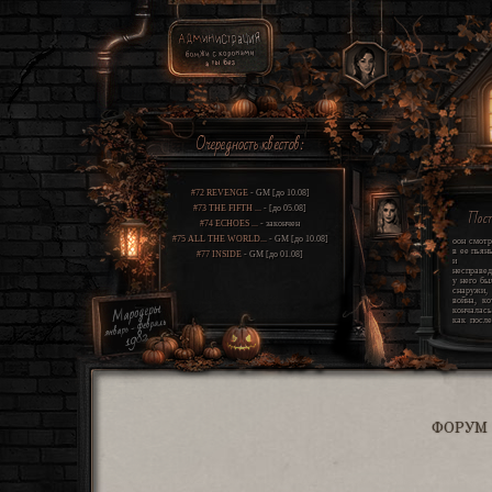
Очередность квестов:
#72 REVENGE
- GM [до 10.08]
#73 THE FIFTH ...
- [до 05.08]
Пос
#74 ECHOES ...
- закончен
#75 ALL THE WORLD...
- GM [до 10.08]
оон смотр
в ее пьян
#77 INSIDE
- GM [до 01.08]
и щ
несправед
у него бы
снаружи
война, ко
кончалась
как после
этом про
свет этот
шрамы гл
проклятие
всю св
одиннадца
мир усп
сгореть и
какую-то 
жизнь. он
ФОРУМ
два угр
которые
вокруг и
единстве
правду. 
хуже, чем 