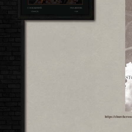
СООБЩЕНИЙ:
УВАЖЕНИЕ:
184426
+64
https://churchcros