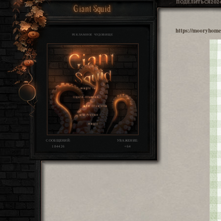
ПОДЕЛИТЬСЯ
2024
Giant Squid
https://mooryhome
РЕКЛАМНОЕ ЧУДОВИЩЕ
СООБЩЕНИЙ:
УВАЖЕНИЕ:
184426
+64