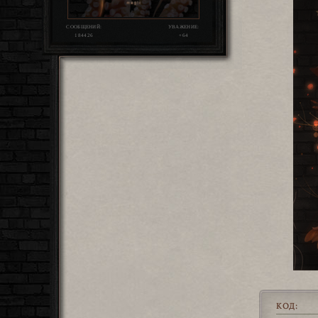
СООБЩЕНИЙ:
УВАЖЕНИЕ:
184426
+64
КОД: