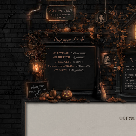
Очередность квестов:
#72 REVENGE
- GM [до 10.08]
#73 THE FIFTH ...
- [до 05.08]
Пос
#74 ECHOES ...
- закончен
#75 ALL THE WORLD...
- GM [до 10.08]
оон смотр
в ее пьян
#77 INSIDE
- GM [до 01.08]
и щ
несправед
у него бы
снаружи
война, ко
кончалась
как после
этом про
свет этот
шрамы гл
проклятие
всю св
одиннадца
мир усп
сгореть и
какую-то 
жизнь. он
ФОРУМ
два угр
которые
вокруг и
единстве
правду. 
хуже, чем 