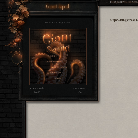
ПОДЕЛИТЬСЯ
2024
Giant Squid
https://kingscross
РЕКЛАМНОЕ ЧУДОВИЩЕ
СООБЩЕНИЙ:
УВАЖЕНИЕ:
184426
+64