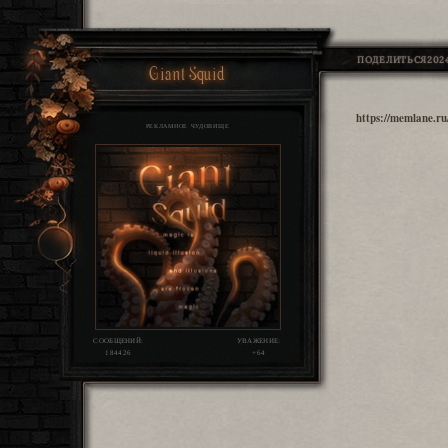
ПОДЕЛИТЬСЯ
2024
Giant Squid
https://memlane.r
РЕКЛАМНОЕ ЧУДОВИЩЕ
СООБЩЕНИЙ:
УВАЖЕНИЕ:
184426
+64