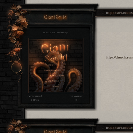
ПОДЕЛИТЬСЯ
2024
Giant Squid
РЕКЛАМНОЕ ЧУДОВИЩЕ
https://churchcros
СООБЩЕНИЙ:
УВАЖЕНИЕ:
184426
+64
ПОДЕЛИТЬСЯ
2024
Giant Squid