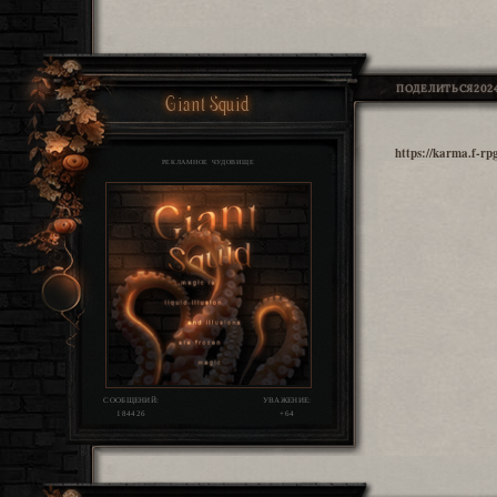
ПОДЕЛИТЬСЯ
2024
Giant Squid
https://karma.f-r
РЕКЛАМНОЕ ЧУДОВИЩЕ
СООБЩЕНИЙ:
УВАЖЕНИЕ:
184426
+64