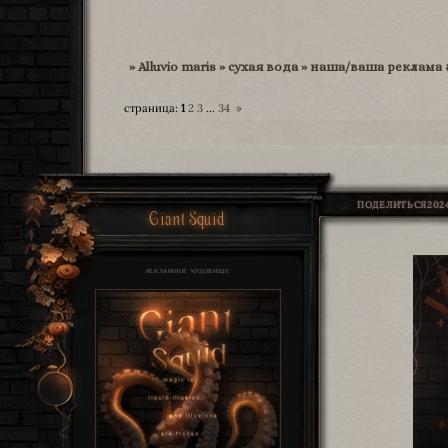
»
Alluvio maris
»
сухая вода
»
наша/ваша реклама 
страница:
1
2
3
…
34
»
ПОДЕЛИТЬСЯ
2024
Giant Squid
РЕКЛАМНОЕ ЧУДОВИЩЕ