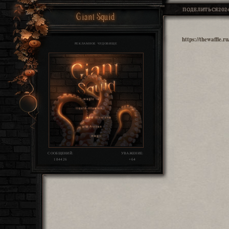
ПОДЕЛИТЬСЯ
2024
Giant Squid
https://thewaffle
РЕКЛАМНОЕ ЧУДОВИЩЕ
СООБЩЕНИЙ:
УВАЖЕНИЕ:
184426
+64