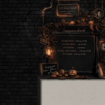
Очередность квестов:
#72 REVENGE
- GM [до 10.08]
#73 THE FIFTH ...
- [до 05.08]
#74 ECHOES ...
- закончен
#75 ALL THE WORLD...
- GM [до 10.08]
#77 INSIDE
- GM [до 01.08]