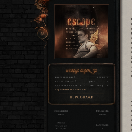
икарус огден, 32
чистокровный; немного
наркотической грязи и
нелегальщины; все пути ведут к
ахуевшим и зеленым
ПЕРСОНАЖИ
СООБЩЕНИЙ:
УВАЖЕНИЕ:
10023
+18931
ПОСТЫ:
ГАЛЛЕОНЫ:
375 522,1/0
01.26,1/0
∞