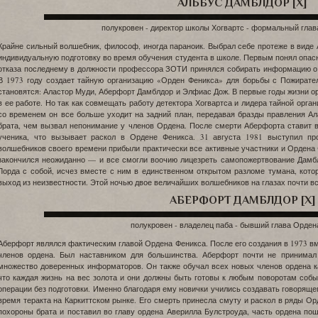
АЛЬБУС ДАМБЛДОР [X]
полукровен - директор школы Хогвартс - формальный гла
Крайне сильный волшебник, философ, иногда параноик. Выбрал себе протеже в виде 
индивидуальную подготовку во время обучения студента в школе. Первым понял опас
отказа последнему в должности профессора ЗОТИ принялся собирать информацию о 
В 1973 году создает тайную организацию «Орден Феникса» для борьбы с Пожират
становятся: Аластор Муди, Аберфорт Дамблдор и Элфиас Дож. В первые годы жизни о
в ее работе. Но так как совмещать работу детектора Хогвартса и лидера тайной орга
со временем он все больше уходит на задний план, передавая бразды правления А
брата, чем вызвал непонимание у членов Ордена. После смерти Аберфорта ставит в
ученика, что вызывает раскол в Ордене Феникса. 31 августа 1981 выступил пр
волшебников своего времени прибыли практически все активные участники и Ордена 
закончился неожиданно — и все смогли воочию лицезреть самопожертвование Дамбл
Лорда с собой, исчез вместе с ним в единственном открытом разломе тумана, кото
выход из неизвестности. Этой ночью двое величайших волшебников на глазах почти вс
АБЕРФОРТ ДАМБЛДОР [X]
полукровен - владелец паба - бывший глава Орден
Аберфорт являлся фактическим главой Ордена Феникса. После его создания в 1973 в
членов ордена. Был наставником для большинства. Аберфорт почти не принимал
множество доверенных информаторов. Он также обучал всех новых членов ордена как
что каждая жизнь на вес золота и они должны быть готовы к любым поворотам соб
операции без подготовки. Именно благодаря ему новички учились создавать говорящег
время теракта на Каркиттском рынке. Его смерть принесла смуту и раскол в ряды О
похороны брата и поставил во главу ордена Аверилла Булстроуда, часть ордена по