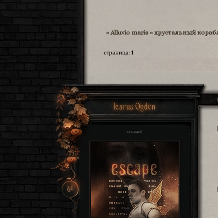
»
Alluvio maris
»
хрустальный кораб
страница:
1
Icarus Ogden
ХУЕЗМЕЙ