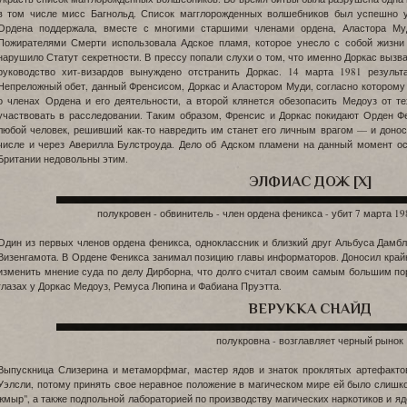
в том числе мисс Багнольд. Список магглорожденных волшебников был успешно 
Ордена поддержала, вместе с многими старшими членами ордена, Аластора Му
Пожирателями Смерти использовала Адское пламя, которое унесло с собой жизни 
нарушило Статут секретности. В прессу попали слухи о том, что именно Доркас вызва
руководство хит-визардов вынуждено отстранить Доркас. 14 марта 1981 резуль
Непреложный обет, данный Френсисом, Доркас и Аластором Муди, согласно котором
о членах Ордена и его деятельности, а второй клянется обезопасить Медоуз от т
участвовать в расследовании. Таким образом, Френсис и Доркас покидают Орден Фе
любой человек, решивший как-то навредить им станет его личным врагом — и доно
числе и через Аверилла Булстроуда. Дело об Адском пламени на данный момент ос
Британии недовольны этим.
ЭЛФИАС ДОЖ [X]
полукровен - обвинитель - член ордена феникса - убит 7 марта 19
Один из первых членов ордена феникса, одноклассник и близкий друг Альбуса Дамб
Визенгамота. В Ордене Феникса занимал позицию главы информаторов. Доносил край
изменить мнение суда по делу Дирборна, что долго считал своим самым большим п
глазах у Доркас Медоуз, Ремуса Люпина и Фабиана Пруэтта.
ВЕРУККА СНАЙД
полукровна - возглавляет черный рынок
Выпускница Слизерина и метаморфмаг, мастер ядов и знаток проклятых артефактов
Уэлсли, потому принять свое неравное положение в магическом мире ей было слишк
жмыр", а также подпольной лабораторией по производству магических наркотиков и яд