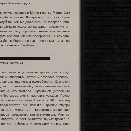
ерти (ближний круг)
 высокую позицию в Министерстве Магии, был
ь оба его сына. Во время отсутствия Лорда
юдей на нужные должности. 20 февраля 1981
ихоподавляющих артефактов, уклонение от
дение на лицо при исполнении при попытке
суда оба волшебника содержались в камерах
оса Лестрейнджа признают виновным в участии
заключению в Азкабане.
астник квеста
#4
, поставил ещё больше дементоров вокруг
очий аврората», который позволил аврорам,
льные заклинания для самообороны. 12 апреля
нутое соглашение об урегулировании вопроса
овлено, что вызвало широкий общественный
го без следствия отправили в Азкабан. После
агической Британии. 8 августа 1980 Гарольд
подвергается все большей критике внутри
ловского министра, в то время как внешняя
запасов продовольствия все меньше. Минчум
андидатах на пост Министра звучат громче. 5
сом Лестрейнджем и Амикусом Кэрроу (оба