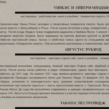
Муди.
УИЛКИС И ЭЙВЕРИ МЛАДШ
чистокровны - работники мм, ныне в азкабане - пожиратели смерти (3й
Одноклассники Эвана Розье, молодые и проактивные пожиратели смерти. Были св
школе вместе с Мальсибером и Розье. После школы вступили в ряды пожирателей, д
метку. После ухода Лорда в туман поддержали радикалов и Корбана Яксли. 4 апреля 
западном квартале Лондона. Были задержаны на горячем фриланс-группой из ДОМ
убийстве маггловской семьи, пытках и убийствах семьи одного из сотрудников ав
организации «Пожиратели смерти». Оба волшебника приговорены к пожизненному закл
АВГУСТУС РУКВУД
чистокровны - замглавы отдела тайн, ныне в азкабане - пожира
Чистокровный волшебник, невыразимец, бывший замглавы Отдела тайн. Идейный по
метку. После школы начал работать в рядах обливиаторов, однако был приглашен 
работать до 1981 года. На момент 1981 года занимал должность замглавы отдела та
артефактов. Проводил эксперименты лично для Темного Лорда. 20 февраля 1981 бы
товаров, уклонение от комендантского часа, оказание сопротивления сотрудни
исполнении при попытке скрыться с места преступления вместе с Танатосом Лес
Темная Метка. До суда оба волшебника содержались в камерах предварительного сле
марта 1981 Августуса Руквуда признают виновным в участии террористической орган
в Азкабан на пожизненное заключение.
ТАНАТОС ЛЕСТРЕЙНДЖ