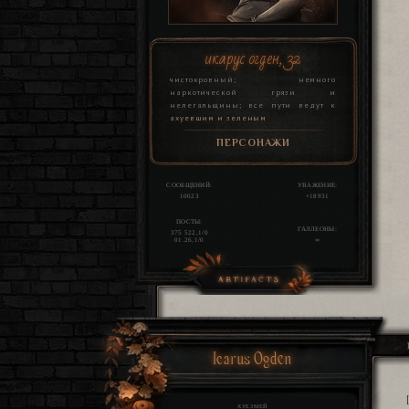
икарус огден, 32
чистокровный; немного
наркотической грязи и
нелегальщины; все пути ведут к
ахуевшим и зеленым
ПЕРСОНАЖИ
СООБЩЕНИЙ:
УВАЖЕНИЕ:
10023
+18931
ПОСТЫ:
ГАЛЛЕОНЫ:
375 522,1/0
01.26,1/0
∞
Багаж
Icarus Ogden
ХУЕЗМЕЙ