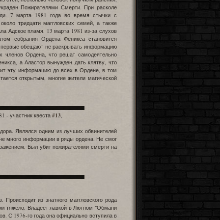
украден Пожирателями Смерти. При расколе
ди. 7 марта 1981 года во время стычки с
около тридцати маггловских семей, а также
ла Адское пламя. 13 марта 1981 из-за слухов
татом собрания Ордена Феникса становится
у первые обещают не раскрывать информацию
ех членов Ордена, что решат самодеятельно
никса, а Аластор вынужден дать клятву, что
сит эту информацию до всех в Ордене, в том
тается открытым, многие жители магической
81 - участник квеста
#13
,
лдора. Являлся одним из лучших обвинителей
не много информации в ряды ордена. Не смог
оражением. Был убит пожирателями смерти на
. Происходит из знатного маггловского рода
ом тяжело. Владеет лавкой в Лютном "Обмани
ов. С 1976-го года она официально вступила в