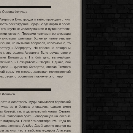
ва Ордена Феникса
Аверилла Булстроуда и тайно проводил с ним
ность восхождения Лорда Волдеморта и после
его научных исследованиях и путешествиях.
елями смерти. Первыми членами организации
рганизации принимает более активное участие
низации, не вызывая вопросов, невозможно, то
ластору и Аберфорту. Не явился на похороны
о главу ордена Аверилла Булстроуда, своего
отив Волдеморта. На бой двух величайших
Феникса, и Пожирателей Смерти. Однако, бой
дора — директор Хогвартса, связав Темного
рый сразу же сгорел, закрывая единственный
ех своих сторонников покинули этот мир.
а Феникса
месте с Аластором Муди занимался вербовкой
 участие в боевых операциях, однако имел
 боевой, так и целительской магии. Считал,
ытий. Запрещал брать новобранцев на боевые
о патронуса. Погиб 5го сентября 1980 года во
рдена Феникса. Альбус Дамблдор не явился на
шла за ним, часть выбрала лидером Аластора