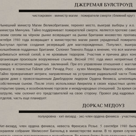
ДЖЕРЕМАЯ БУЛСТРОУД
чистокровен - министр магии - пожиратели смерти (ближний круг)
Нынешний министр Магии Великобритании, перенял место, выиграв выборы у и.о.
министра Минчума. Тайно поддерживает пожирателей смерти, является протеже самог
своим связям на чёрном рынке возвращает на рынки Британии множество пропавш
октября 1980 года возвращает в министерство магии ранее украденный пожирате
Выступал против создания резерваций для магглорожденных. Популист, выигр
волшебников-подданных Британии. Склонил Темного Лорда к мнению, что вся магичес
добиваться мягкой силой, а не кровавым террором. Участник и причина двух ко
организации произошли вооруженные стычки. Весной 1981 года имел неприятные 
пожара и истончения защитных заклинаний. При его управлении отношения с магглам
приказу в поместье Гойлов убит Ричард Росс - кузен Минервы Макгонагалл, обвин
Тайно проворачивает интриги, направленные на устранение радикальной части Пожи
одном доме с провозглашенным Дамблдором лидером Ордена Феникса, шпионящим 
собственным сыном. После этого использовал Аверилла в своих корыстных целях
открытию границ и возобновлению торговли и международных отношений. За время с
патрулю, чем склонил его представителей на свою сторону. Провел ряд кадровых
отделов, часть еще планирует.
ДОРКАС МЕДОУЗ
полукровна - хит-визард - экс-член ордена феникса - участни
Хит-визард, член ордена феникса, невеста Френсиса Розье. 5 сентября 1980 бы
охраняли собрание Милиссент Багнольд в министерстве магии. В то время случи
украсть список магглорожденных волшебников. Во время битвы была разрушена одна и