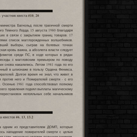
 - участник квеста
#10
,
20
 министра Багнольд после трагичной смерти
о Темного Лорда. 15 августа 1980 благодаря
их в связи с закрытием границ товаров. 17
лями список магглорожденных волшебников.
авший выборы, сыграв на болевых точках
кая кровь важна, а абсолюта власти следует
нфликтов среди ПС, в ходе которых в рядах
беседы с маггловским премьером по поводу
и снова накалились. Летом 1981 года по его
енный в шпионаже в пользу Ордена Феникса.
рателей. Долгое время не знал, что живет в
против него и Пожирателей смерти - с его
. Осенью 1981 года способствовал полному
воего правления поднял выплаты магическому
 перестановок нелояльных себе начальников
ца квестов
#6
,
13
,
13.2
ла одним из представителем ДОМП, которые
лось нападение пожирателей смерти с целью
з стен, несколько человек получили ранения,