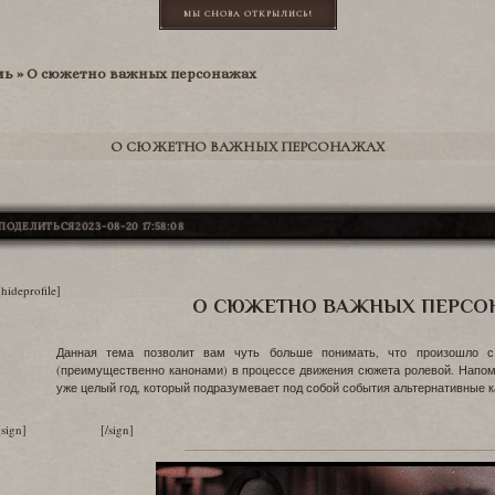
МЫ СНОВА ОТКРЫЛИСЬ!
ль
»
О сюжетно важных персонажах
О СЮЖЕТНО ВАЖНЫХ ПЕРСОНАЖАХ
ПОДЕЛИТЬСЯ
2023-08-20 17:58:08
[hideprofile]
О СЮЖЕТНО ВАЖНЫХ ПЕРСО
Данная тема позволит вам чуть больше понимать, что произошло 
(преимущественно канонами) в процессе движения сюжета ролевой. Напомн
уже целый год, который подразумевает под собой события альтернативные к
[sign] [/sign]