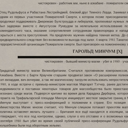
чистокровен - работник мм, ныне в азкабане - пожиратели см
Отец Рудольфуса и Рабастана Лестрейнджей, близкий друг Темного Лорда. Занимал
одним из первых участников Пожирателей Смерти, к котором позже присоединилис
продолжал поддерживать Джеремаю Булстроудда и либералов, пропихивал нужных л
был задержан вместе с Августусом Руквудом за нелегальное использование пс
комендантского часа, оказание сопротивления сотрудникам правопорядка и напа
скрыться с места преступления. На предплечях мужчин найдена темная метка. До 
предварительного следствия без возможности выхода под залог. 4 марта 1981 Танат
террористической организации Пожиратели смерти. Был приговорен на пожизненному 
ГАРОЛЬД МИНЧУМ [X]
чистокровен - бывший министр магии - убит в 1980 - уч
Тридцатый министр магии Великобритании. Считался противником компромиссов
Азкабана. Вместе с Барти Краучем старшим продвигал закон «О расширении полном
хит-визардам, вич-вочерам, а так же магическому патрулю использовать непростите
1980, в ходе встречи с премьер-министром магглов Маргарет Тэтчер, ранее достиг
недвижимости и поставках некоторых товаров для магсообщества было приостан
резонанс среди магов. Подвергся критике во время дела Карадока Дирборна, которо
теракта на Трафальгарской площади Минчум инициирует жесткое закрытие границ в М
Минчум выступает с пресс-конференцией о положении в стране. Его позиция 
Министерства Магии: многие считают, что Минчум слишком потакает прихотям магг
политика оставляет желать лучшего — Британия все ещё находится в изоляции, 
утверждает, что все под контролем, однако, слухи о его отставке и о возможных к
сентября 1980 был убит во время своей публичной пресс-конференции Рудольфу
волшебника были под оборотным зельем).