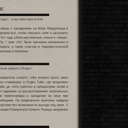
ИЕ
 круг) - участники квеста
#14
язанны с нападением на Мэри Макдональд в
елали все, чтобы показать себя и заслужить
1981 года убили маггловскую семью в северо-
Па. 7 мая 1981 были признаны виновными в
рората, а также участии в террористической
ючению в Азкабане.
тели смерти (2й круг)
жиратель смерти, член второго круга, имел
на стажировку в Отдел Тайн, где продолжил
йн, до этого работал в лаборатории зелий и
л задержан за распространение нелегальных
кам правопорядка и нападение на лицо при
трейнджем. На предплечьях мужчины найдена
дствия без возможности выхода под залог. 4
изации Пожиратели Смерти. Руквуд направлен