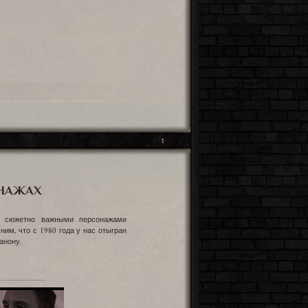
1
НАЖАХ
с сюжетно важными персонажами
им, что с 1980 года у нас отыгран
анону.