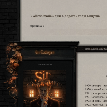
»
Alluvio maris
»
дни в дороге
»
годы выпуска
страница:
1
ПОДЕЛИТЬСЯ
2022
Sir Cadogan
АДМИНИСТРАТОР
1920 [январь - ав
1920 [сентябрь -
1921 [январь - ав
1921 [сентябрь -
1922 [январь - ав
1922 [сентябрь -