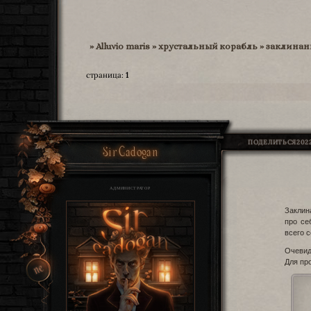
»
Alluvio maris
»
хрустальный корабль
»
заклинан
страница:
1
ПОДЕЛИТЬСЯ
2022
Sir Cadogan
АДМИНИСТРАТОР
Заклин
про се
всего 
Очевид
Для пр