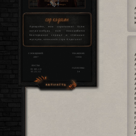
сэр кэдоган
Прощайте, мои соратники! Если
когда-нибудь вам понадобится
благородное сердце и стальные
мускулы, кликните сэра Кэдогана!
СООБЩЕНИЙ:
УВАЖЕНИЕ:
2897
+3950
ПОСТЫ:
ГАЛЛЕОНЫ:
39 385,1/0
05.23,1/2
34
страница