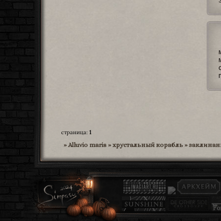
страница:
1
»
Alluvio maris
»
хрустальный корабль
»
заклинан