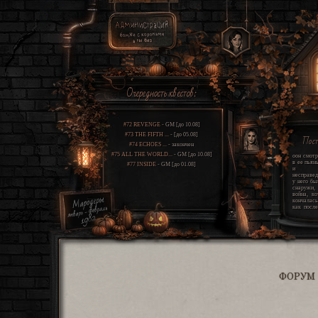
Очередность квестов:
#72 REVENGE
- GM [до 10.08]
#73 THE FIFTH ...
- [до 05.08]
Пос
#74 ECHOES ...
- закончен
#75 ALL THE WORLD...
- GM [до 10.08]
оон смотр
в ее пьян
#77 INSIDE
- GM [до 01.08]
и щ
несправед
у него бы
снаружи
война, ко
кончалась
как после
этом про
свет этот
шрамы гл
проклятие
всю св
одиннадца
мир усп
сгореть и
какую-то 
жизнь. он
ФОРУМ
два угр
которые
вокруг и
единстве
правду. 
хуже, чем 